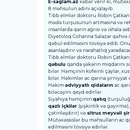
E-saglam.az
xəbər verir ki, mütəx
8 məhsulun adını açıqlayıb.
Tibb elmlər doktoru Robin Çatkan b
mədə turşusunun artmasına və refl
insanlarda qarın ağrısı və ishala səb
Diyetoloq Cohanna Salazar qəhvə 
qəbul edilməsini tövsiyə edib. On
asanlaşdırır və narahatlıq yaradacaq
Tibb elmlər doktoru Robin Çatkan 
qəbulu
qanda şəkərin miqdarını s
bilər. Həmçinin kofeinli çaylar, xü
bilər. Həkimlər ac qarına şirniyy
Həkim
ədviyyatlı qidaların
ac qarı
biləcəyini qeyd edirlər.
Siyahıya həmçinin
qatıq
(turşuluğa
qazlı içkilər
(şişkinlik və gəyirmə)
çətinləşdirir) və
sitrus meyvəli şir
Mütəxəssislər bu məhsulların ac qar
edilməsini tövsiyə edirlər.