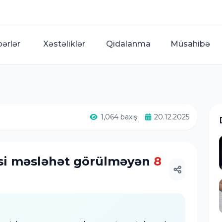
bərlər
Xəstəliklər
Qidalanma
Müsahibə
1,064 baxış
20.12.2025
si məsləhət görülməyən
8