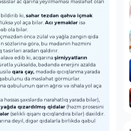
əssislər ac qarına yeyilməməsi məsləhət olan
ildirib ki,
səhər tezdən qəhvə içmək
üksə yol aça bilər.
Acı yeməklər
isə
əb ola bilər.
içməzdən öncə zülal və yağla zəngin qida
un sözlərinə görə, bu mədənin həzmini
 təsirləri aradan qaldırır.
əlavə edib ki, acqarına
şirniyyatların
ürətlə yüksəldə, bədəndə enerjini azalda
susilə
qara çay,
mədədə qıcıqlanma yarada
at qəbulunu da məsləhət görmürlər.
na qəbulunun qarın ağrısı və ishala yol aça
 həssas şəxslərdə narahatlıq yarada bilər),
,
yağda qızardılmış qidalar
(həzm prosesini
ələr
(selikli qişanı qıcıqlandıra bilər) daxildir.
ına deyil, digər qidalarla birlikdə qəbul