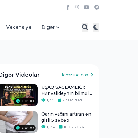
Vakansiya
Digər
Digər Videolar
Hamısına bax
UŞAQ SAĞLAMLIĞI:
Hər valideynin bilməli
olduğu həqiqətlər -
1,715
28.02.2026
00:00
Qarın yağını artıran ən
gizli 5 səbəb
1,254
10.02.2026
00:00