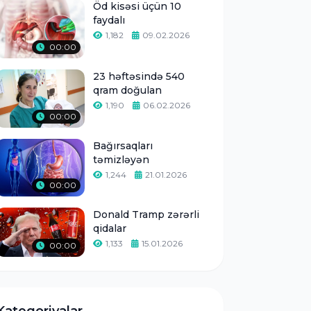
Öd kisəsi üçün 10
faydalı
1,182
09.02.2026
00:00
23 həftəsində 540
qram doğulan
1,190
06.02.2026
00:00
Bağırsaqları
təmizləyən
1,244
21.01.2026
00:00
Donald Tramp zərərli
qidalar
1,133
15.01.2026
00:00
Kateqoriyalar