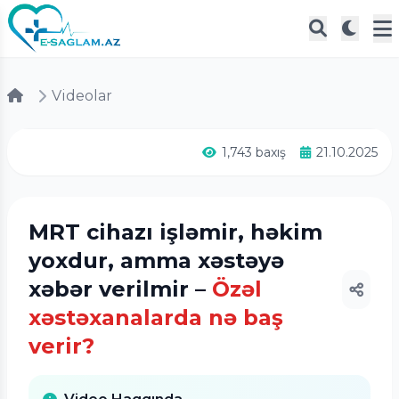
Videolar
1,743 baxış
21.10.2025
MRT cihazı işləmir, həkim
yoxdur, amma xəstəyə
xəbər verilmir –
Özəl
xəstəxanalarda nə baş
verir?