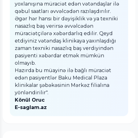
yoxlanışına müraciət edən vətəndaşlar ilə
qəbul saatları əvvəlcədən razılaşdırılır.
Əgər hər hansı bir dəyişiklik və ya texniki
nasazlıq baş verirsə əvvəlcədən
müraciətçilərə xəbərdarlıq edilir. Qeyd
etdiyiniz vətəndaş klinikaya yaxınlaşdığı
zaman texniki nasazlıq baş verdiyindən
pasiyenti xəbərdar etmək mümkün
olmayıb.
Hazırda bu müayinə ilə bağlı müraciət
edən pasiyentlər Baku Medical Plaza
klinikalar şəbəkəsinin Mərkəz filialına
yönləndirilir".
Könül Oruc
E-saglam.az