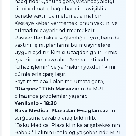
haqqında” Qanuna görə, vətəndaş aldığı
tibbi xidmətlə bağlı hər bir dəyişiklik
barədə vaxtında məlumat almalıdır.
Xəstəyə xəbər verməmək, onun vaxtını və
etimadını dəyərləndirməməkdir.
Pasiyentlər təkcə sağlamlığını yox, həm də
vaxtını, işini, planlarını bu müayinələrə
uyğunlaşdırır. Kimisi uzaqdan gəlir, kimisi
iş yerindən icazə alır... Amma nəticədə
“cihaz işləmir” və ya “həkim yoxdur” kimi
cümlələrlə qarşılaşır.
Saytımıza daxil olan məlumata görə,
"Diaqnoz" Tibb Mərkəzi
nin də MRT
cihazında problemlər yaşanıb.
Yenilənib -
18:30
Baku Medical Plazadan
E-saglam.az
-ın
sorğusuna cavab olaraq bildirilib:
"Baku Medical Plaza klinikalar şəbəkəsinin
Babək filialının Radiologiya şöbəsində MRT