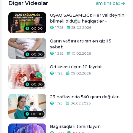
Digər Videolar
Hamısına bax
UŞAQ SAĞLAMLIĞI: Hər valideynin
bilməli olduğu həqiqətlər -
1,725
28.02.2026
00:00
Qarın yağını artıran ən gizli 5
səbəb
1,262
10.02.2026
00:00
Öd kisəsi üçün 10 faydalı
1,192
09.02.2026
00:00
23 həftəsində 540 qram doğulan
1,195
06.02.2026
00:00
Bağırsaqları təmizləyən
1,250
21.01.2026