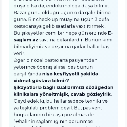
düşə bilsə də, endokrinoloqa düşə bilmir.
Bazar günü olduğu üçün o da qalır birinci
günə. Bir check-up müayinə üçün 3 dəfə
xəstəxanaya gəlib saatlarla vaxt itirmək...
Bu şikayətlər cəmi bir neçə gün ərzində
E-
saglam.az
saytına gələnlərdir. Bunun kimi
bilmədiyimiz və oxşar nə qədər hallar baş
verir.
Əgər bir özəl xəstəxana pasiyentdən
yetərincə ödəniş alırsa, bəs bunun
qarşılığında
niyə keyfiyyətli şəkildə
xidmət göstərə bilmir?
Şikayətlərlə bağlı suallarımızı sözügedən
klinikalara yönəltmişik, cavab gözləyirik.
Qeyd edək ki, bu hallar sadəcə texniki və
ya təşkilati problem deyil. Bu, pasiyent
hüquqlarının birbaşa pozulmasıdır.
“Əhalinin sağlamlığının qorunması