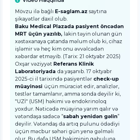
Video Haqqında
Mövzu ilə bağlı
E-saglam.az
saytına
şikayətlər daxil olub.
Baku Medical Plazada pasiyent öncədən
MRT üçün yazılıb,
lakin təyin olunan gün
xəstəxanaya çatanda məlum olub ki, cihaz
işləmir və heç kim onu əvvəlcədən
xəbərdar etməyib. (Tarix: 21 oktyabr 2025)
Oxşar vəziyyət
Referans Klinik
Laboratoriyada
da yaşanıb. 17 oktyabr
2025-ci il tarixində pasiyentlər
check-up
müayinəsi
üçün müraciət edir, analizlər,
testlər tamamlanır, amma sonda deyilir ki,
"UZİ" (USM) həkimi və endokrinoloq
yoxdur. Nəticədə müayinə yarım qalır və
vətəndaşa sadəcə “
sabah yenidən gəlin
”
deyilir. Vətəndaş da artıq pulunu ödədiyi
üçün məcbur səhəri gün yenə gəlməli
olur. Bu dəfə USM həkiminin qəbuluna