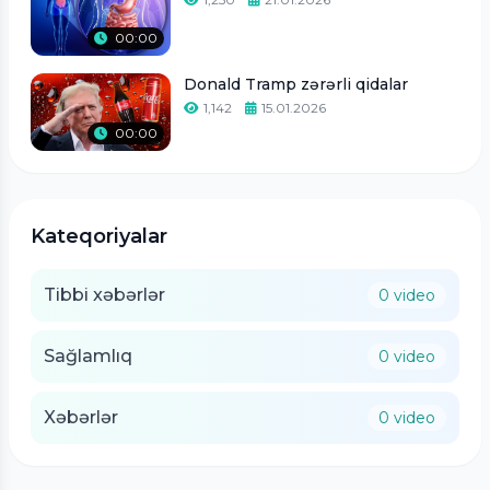
00:00
Donald Tramp zərərli qidalar
1,142
15.01.2026
00:00
Kateqoriyalar
Tibbi xəbərlər
0 video
Sağlamlıq
0 video
Xəbərlər
0 video