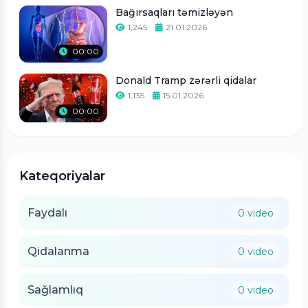
Bağırsaqları təmizləyən
1,245
21.01.2026
00:00
Donald Tramp zərərli qidalar
1,135
15.01.2026
00:00
Kateqoriyalar
Faydalı
0 video
Qidalanma
0 video
Sağlamlıq
0 video