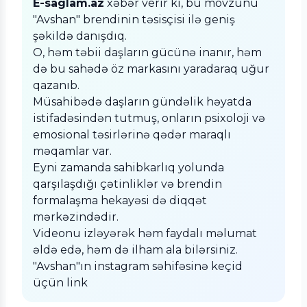
E-saglam.az
xəbər verir ki, bu mövzunu
"Avshan" brendinin təsisçisi ilə geniş
şəkildə danışdıq.
O, həm təbii daşların gücünə inanır, həm
də bu sahədə öz markasını yaradaraq uğur
qazanıb.
Müsahibədə daşların gündəlik həyatda
istifadəsindən tutmuş, onların psixoloji və
emosional təsirlərinə qədər maraqlı
məqamlar var.
Eyni zamanda sahibkarlıq yolunda
qarşılaşdığı çətinliklər və brendin
formalaşma hekayəsi də diqqət
mərkəzindədir.
Videonu izləyərək həm faydalı məlumat
əldə edə, həm də ilham ala bilərsiniz.
"Avshan"ın instagram səhifəsinə keçid
üçün link