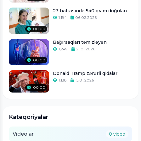
23 həftəsində 540 qram doğulan
1,194
06.02.2026
00:00
Bağırsaqları təmizləyən
1,249
21.01.2026
00:00
Donald Tramp zərərli qidalar
1,138
15.01.2026
00:00
Kateqoriyalar
Videolar
0 video