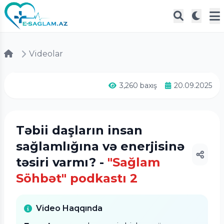
Videolar
3,260 baxış
20.09.2025
Təbii daşların insan
sağlamlığına və enerjisinə
təsiri varmı? -
"Sağlam
Söhbət" podkastı 2
Video Haqqında