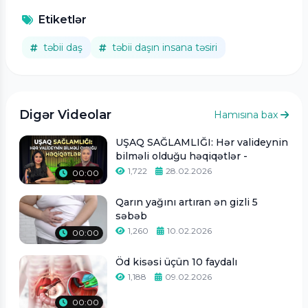
Etiketlər
təbii daş
təbii daşın insana təsiri
Digər Videolar
Hamısına bax
UŞAQ SAĞLAMLIĞI: Hər valideynin
bilməli olduğu həqiqətlər -
1,722
28.02.2026
00:00
Qarın yağını artıran ən gizli 5
səbəb
1,260
10.02.2026
00:00
Öd kisəsi üçün 10 faydalı
1,188
09.02.2026
00:00