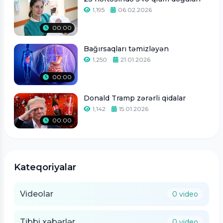
1,195
06.02.2026
00:00
Bağırsaqları təmizləyən
1,250
21.01.2026
00:00
Donald Tramp zərərli qidalar
1,142
15.01.2026
00:00
Kateqoriyalar
Videolar
0 video
Tibbi xəbərlər
0 video