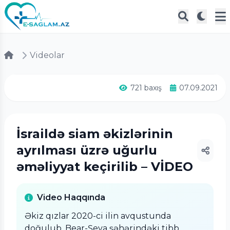
Videolar
721 baxış
07.09.2021
İsraildə siam əkizlərinin
ayrılması üzrə uğurlu
əməliyyat keçirilib – VİDEO
Video Haqqında
Əkiz qızlar 2020-ci ilin avqustunda
doğulub. Bear-Şeva şəhərindəki tibb