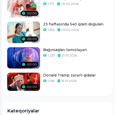
1,177
09.02.2026
00:00
23 həftəsində 540 qram doğulan
1,186
06.02.2026
00:00
Bağırsaqları təmizləyən
1,235
21.01.2026
00:00
Donald Tramp zərərli qidalar
1,128
15.01.2026
00:00
Kateqoriyalar