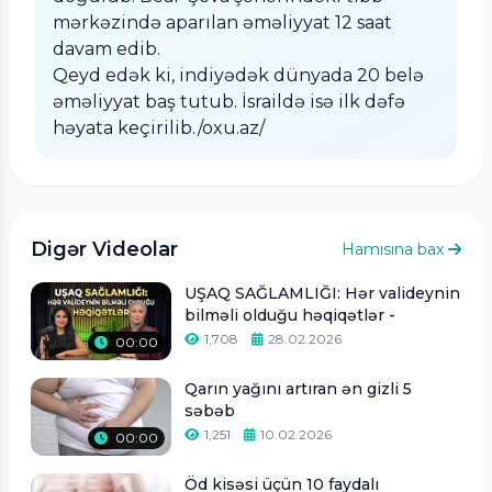
mərkəzində aparılan əməliyyat 12 saat
davam edib.
Qeyd edək ki, indiyədək dünyada 20 belə
əməliyyat baş tutub. İsraildə isə ilk dəfə
həyata keçirilib./oxu.az/
Digər Videolar
Hamısına bax
UŞAQ SAĞLAMLIĞI: Hər valideynin
bilməli olduğu həqiqətlər -
1,708
28.02.2026
00:00
Qarın yağını artıran ən gizli 5
səbəb
1,251
10.02.2026
00:00
Öd kisəsi üçün 10 faydalı