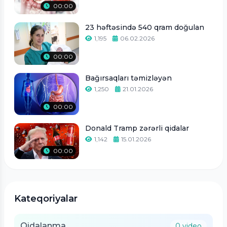
00:00
23 həftəsində 540 qram doğulan
1,195
06.02.2026
00:00
Bağırsaqları təmizləyən
1,250
21.01.2026
00:00
Donald Tramp zərərli qidalar
1,142
15.01.2026
00:00
Kateqoriyalar
Qidalanma
0 video