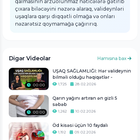
qalmasının arzuolunmaz nəticələrə gətirib
çıxara biləcəyini nəzərə alaraq, valideynləri
uşaqlara qarşı diqqətli olmağa və onları
nəzarətsiz qoymamağa çağırırıq.
Digər Videolar
Hamısına bax
UŞAQ SAĞLAMLIĞI: Hər valideynin
bilməli olduğu həqiqətlər -
1,725
28.02.2026
00:00
Qarın yağını artıran ən gizli 5
səbəb
1,262
10.02.2026
00:00
Öd kisəsi üçün 10 faydalı
1,192
09.02.2026