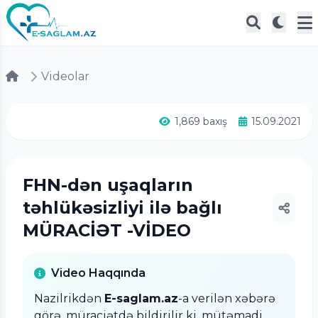
Videolar
1,869 baxış
15.09.2021
FHN-dən uşaqların
təhlükəsizliyi ilə bağlı
MÜRACİƏT -VİDEO
Video Haqqında
Nazilrikdən
E-saglam.az
-a verilən xəbərə
görə, müraciətdə bildirilir ki, mütəmadi