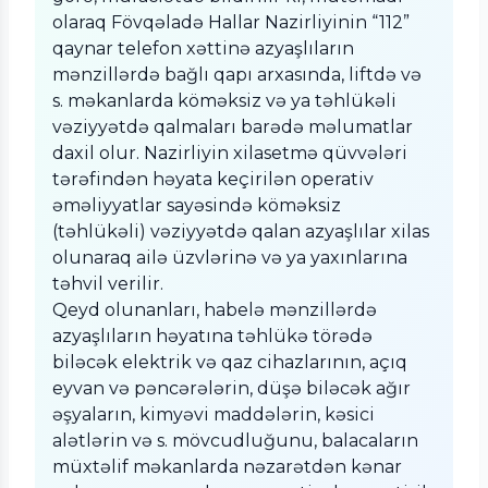
olaraq Fövqəladə Hallar Nazirliyinin “112”
qaynar telefon xəttinə azyaşlıların
mənzillərdə bağlı qapı arxasında, liftdə və
s. məkanlarda köməksiz və ya təhlükəli
vəziyyətdə qalmaları barədə məlumatlar
daxil olur. Nazirliyin xilasetmə qüvvələri
tərəfindən həyata keçirilən operativ
əməliyyatlar sayəsində köməksiz
(təhlükəli) vəziyyətdə qalan azyaşlılar xilas
olunaraq ailə üzvlərinə və ya yaxınlarına
təhvil verilir.
Qeyd olunanları, habelə mənzillərdə
azyaşlıların həyatına təhlükə törədə
biləcək elektrik və qaz cihazlarının, açıq
eyvan və pəncərələrin, düşə biləcək ağır
əşyaların, kimyəvi maddələrin, kəsici
alətlərin və s. mövcudluğunu, balacaların
müxtəlif məkanlarda nəzarətdən kənar