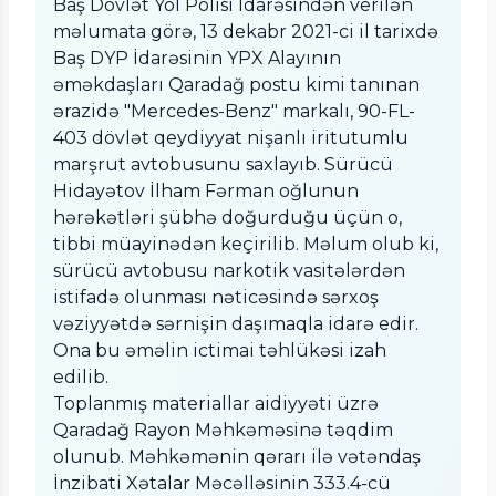
Baş Dövlət Yol Polisi İdarəsindən verilən
məlumata görə, 13 dekabr 2021-ci il tarixdə
Baş DYP İdarəsinin YPX Alayının
əməkdaşları Qaradağ postu kimi tanınan
ərazidə "Mercedes-Benz" markalı, 90-FL-
403 dövlət qeydiyyat nişanlı iritutumlu
marşrut avtobusunu saxlayıb. Sürücü
Hidayətov İlham Fərman oğlunun
hərəkətləri şübhə doğurduğu üçün o,
tibbi müayinədən keçirilib. Məlum olub ki,
sürücü avtobusu narkotik vasitələrdən
istifadə olunması nəticəsində sərxoş
vəziyyətdə sərnişin daşımaqla idarə edir.
Ona bu əməlin ictimai təhlükəsi izah
edilib.
Toplanmış materiallar aidiyyəti üzrə
Qaradağ Rayon Məhkəməsinə təqdim
olunub. Məhkəmənin qərarı ilə vətəndaş
İnzibati Xətalar Məcəlləsinin 333.4-cü