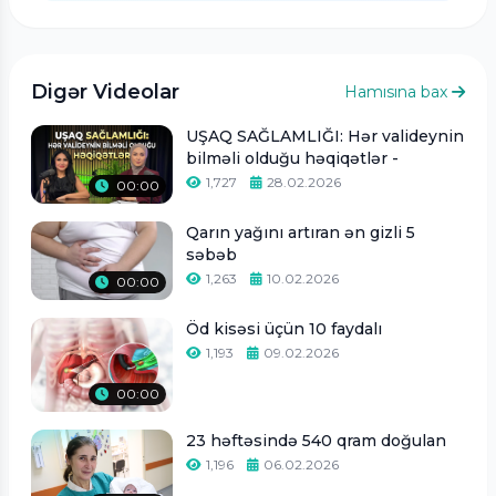
Digər Videolar
Hamısına bax
UŞAQ SAĞLAMLIĞI: Hər valideynin
bilməli olduğu həqiqətlər -
1,727
28.02.2026
00:00
Qarın yağını artıran ən gizli 5
səbəb
1,263
10.02.2026
00:00
Öd kisəsi üçün 10 faydalı
1,193
09.02.2026
00:00
23 həftəsində 540 qram doğulan
1,196
06.02.2026