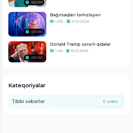
00:00
Bağırsaqları təmizləyən
1,252
21.01.2026
00:00
Donald Tramp zərərli qidalar
1,145
15.01.2026
00:00
Kateqoriyalar
Tibbi xəbərlər
0 video