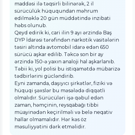
maddəsi ilə təqsirli bilinərək, 2 il
sürücülük hüququndan məhrum
edilməklə 20 gün müddətində inzibati
həbs olunub.
Qeyd edirik ki, cari ilin 9 ayı ərzində Baş
DYP İdarəsi tərəfindən narkotik vasitələrin
təsiri altında avtomobil idarə edən 650
sürücü aşkar edilib. Təkcə son bir ay
ərzində 150-ə yaxın analoji hal aşkarlanıb.
Təbii ki, yol polisi bu istiqamətdə mübarizə
tədbirlərini gücləndirib.
Eyni zamanda, daşıyıcı şirkətlər, fiziki və
hüquqi şəxslər bu məsələdə diqqətli
olmalıdır. Sürücüləri işə qəbul edən
zaman, həmçinin, reysqabağı tibbi
müayinədən keçirilməli və belə neqativ
hallar olmamalıdır. Hər kəs öz
məsuliyyətini dərk etməlidir.