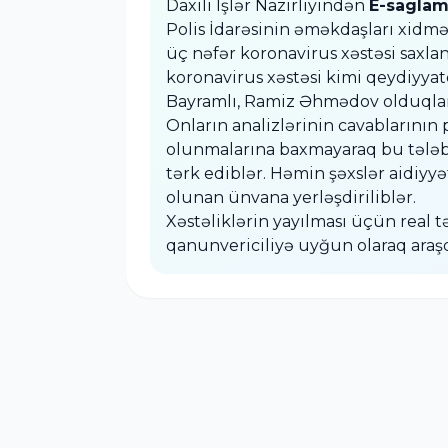
Daxili İşlər Nazirliyindən
E-saglam
Polis İdarəsinin əməkdaşları xidmə
üç nəfər koronavirus xəstəsi saxlan
koronavirus xəstəsi kimi qeydiyyatd
Bayramlı, Ramiz Əhmədov olduqlar
Onların analizlərinin cavablarının
olunmalarına baxmayaraq bu tələb
tərk ediblər. Həmin şəxslər aidiyyət
olunan ünvana yerləşdiriliblər.
Xəstəliklərin yayılması üçün real 
qanunvericiliyə uyğun olaraq araş