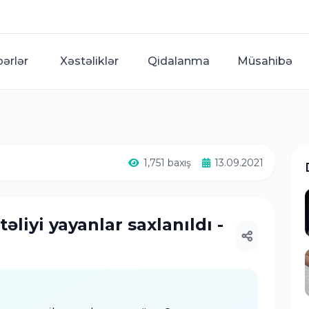
bərlər
Xəstəliklər
Qidalanma
Müsahibə
1,751 baxış
13.09.2021
əliyi yayanlar saxlanıldı -