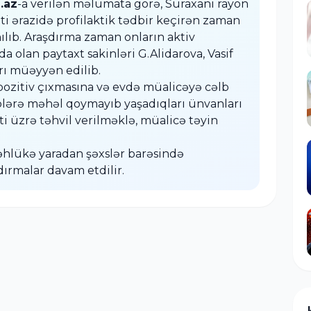
.az
-a verilən məlumata görə, Suraxanı rayon
ti ərazidə profilaktik tədbir keçirən zaman
ılıb. Araşdırma zaman onların aktiv
a olan paytaxt sakinləri G.Alidarova, Vasif
ı müəyyən edilib.
 pozitiv çıxmasına və evdə müalicəyə cəlb
lərə məhəl qoymayıb yaşadıqları ünvanları
i üzrə təhvil verilməklə, müalicə təyin
təhlükə yaradan şəxslər barəsində
dırmalar davam etdilir.