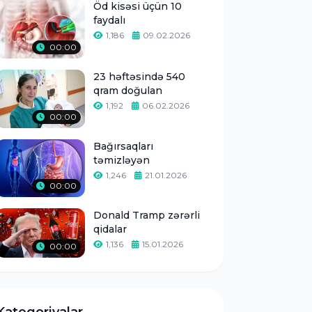
Öd kisəsi üçün 10
faydalı
1,186
09.02.2026
00:00
23 həftəsində 540
qram doğulan
1,192
06.02.2026
00:00
Bağırsaqları
təmizləyən
1,246
21.01.2026
00:00
Donald Tramp zərərli
qidalar
1,136
15.01.2026
00:00
Kateqoriyalar