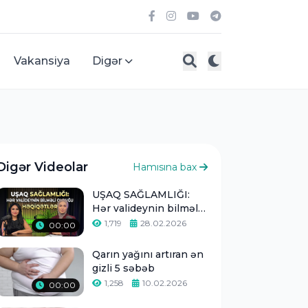
Vakansiya
Digər
Digər Videolar
Hamısına bax
UŞAQ SAĞLAMLIĞI:
Hər valideynin bilməli
olduğu həqiqətlər -
1,719
28.02.2026
00:00
Qarın yağını artıran ən
gizli 5 səbəb
1,258
10.02.2026
00:00