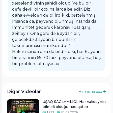
xəstələndiyinin şahidi olduq. Və bu bir
dəfə deyil, bir çox hallarda belədir. Biz
daha əvvəldən də bilirdik ki, xəstələnmiş
insanda da, peyvənd olunmuş insanda da
immunitet gedərək karonavirusa qarşı
zəifləyir. Ona görə də 6 aydan bir,
gələcəkdə 3 aydan bir bunların
təkrarlanması mümkündür”.
Həkim sonda onu da bildirib ki, hər 6 aydan
bir əhalinin 65-70 faizi peyvənd olunsa, heç
bir problem olmayacaq.
Digər Videolar
Hamısına bax
UŞAQ SAĞLAMLIĞI: Hər valideynin
bilməli olduğu həqiqətlər -
1,723
28.02.2026
00:00