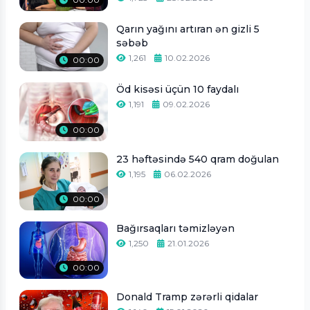
Qarın yağını artıran ən gizli 5
səbəb
1,261
10.02.2026
00:00
Öd kisəsi üçün 10 faydalı
1,191
09.02.2026
00:00
23 həftəsində 540 qram doğulan
1,195
06.02.2026
00:00
Bağırsaqları təmizləyən
1,250
21.01.2026
00:00
Donald Tramp zərərli qidalar