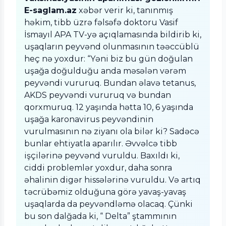
E-saglam.az
xəbər verir ki, tanınmış
həkim, tibb üzrə fəlsəfə doktoru Vasif
İsmayıl APA TV-yə açıqlamasında bildirib ki,
uşaqların peyvənd olunmasının təəccüblü
heç nə yoxdur: “Yəni biz bu gün doğulan
uşağa doğulduğu anda məsələn vərəm
peyvəndi vururuq. Bundan əlavə tetanus,
AKDS peyvəndi vururuq və bundan
qorxmuruq. 12 yaşında hətta 10, 6 yaşında
uşağa karonavirus peyvəndinin
vurulmasının nə ziyanı ola bilər ki? Sadəcə
bunlar ehtiyatla aparılır. Əvvəlcə tibb
işçilərinə peyvənd vuruldu. Baxıldı ki,
ciddi problemlər yoxdur, daha sonra
əhalinin digər hissələrinə vuruldu. Və artıq
təcrübəmiz olduğuna görə yavaş-yavaş
uşaqlarda da peyvəndləmə olacaq. Çünki
bu son dalğada ki, “ Delta” ştammının