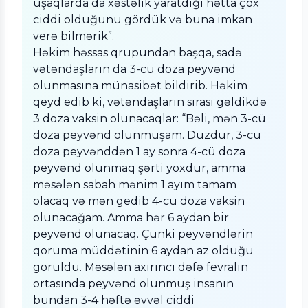
uşaqlarda da xəstəlik yaratdığı hətta çox
ciddi olduğunu gördük və buna imkan
verə bilmərik”.
Həkim həssas qrupundan başqa, sadə
vətəndaşların da 3-cü doza peyvənd
olunmasına münasibət bildirib. Həkim
qeyd edib ki, vətəndaşların sırası gəldikdə
3 doza vaksin olunacaqlar: “Bəli, mən 3-cü
doza peyvənd olunmuşam. Düzdür, 3-cü
doza peyvənddən 1 ay sonra 4-cü doza
peyvənd olunmaq şərti yoxdur, amma
məsələn sabah mənim 1 ayım tamam
olacaq və mən gedib 4-cü doza vaksin
olunacağam. Amma hər 6 aydan bir
peyvənd olunacaq. Çünki peyvəndlərin
qoruma müddətinin 6 aydan az olduğu
görüldü. Məsələn axırıncı dəfə fevralın
ortasında peyvənd olunmuş insanın
bundan 3-4 həftə əvvəl ciddi