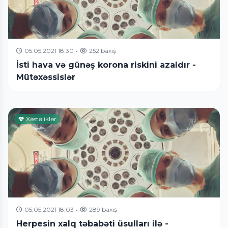
05.05.2021 18:30
•
252 baxış
İsti hava və günəş korona riskini azaldır -
Mütəxəssislər
Xəstəliklər
05.05.2021 18:03
•
289 baxış
Herpesin xalq təbabəti üsulları ilə -