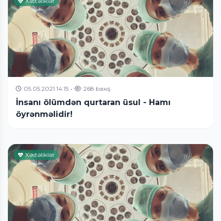
Xəstəliklər
05.05.2021 14:15
•
268 baxış
İnsanı ölümdən qurtaran üsul - Hamı
öyrənməlidir!
Xəstəliklər