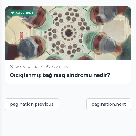
Xəstəliklər
05.05.2021 10:15
•
372 baxış
Qıcıqlanmış bağırsaq sindromu nədir?
pagination.previous
pagination.next