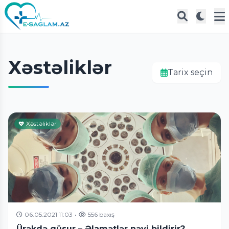
Xəstəliklər
Tarix seçin
Xəstəliklər
06.05.2021 11:03
•
556 baxış
Ürəkdə qüsur – Əlamətlər nəyi bildirir?