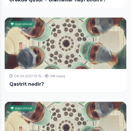
Xəstəliklər
06.05.2021 10:15
•
198 baxış
Qastrit nədir?
Xəstəliklər