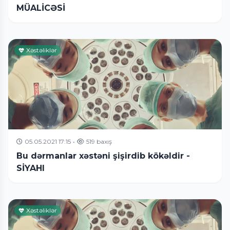
MÜALİCƏSİ
Xəstəliklər
05.05.2021 17:15
•
519 baxış
Bu dərmanlar xəstəni şişirdib kökəldir -
SİYAHI
Xəstəliklər