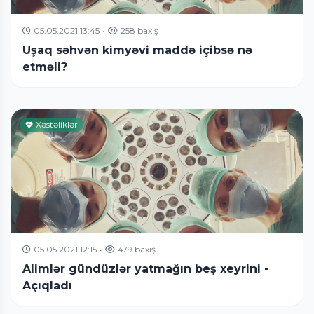
05.05.2021 13:45
•
258 baxış
Uşaq səhvən kimyəvi maddə içibsə nə
etməli?
Xəstəliklər
05.05.2021 12:15
•
479 baxış
Alimlər gündüzlər yatmağın beş xeyrini -
Açıqladı