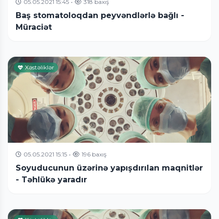
05.05.2021 15:45
•
318 baxış
Baş stomatoloqdan peyvəndlərlə bağlı -
Müraciət
Xəstəliklər
05.05.2021 15:15
•
196 baxış
Soyuducunun üzərinə yapışdırılan maqnitlər
- Təhlükə yaradır