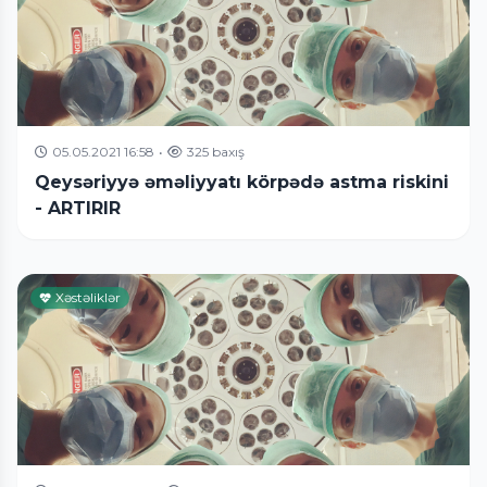
05.05.2021 16:58
•
325 baxış
Qeysəriyyə əməliyyatı körpədə astma riskini
- ARTIRIR
Xəstəliklər