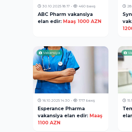
30.10.2025 18:17
•
460 baxış
28
ABC Pharm vakansiya
Syn
elan edir:
Maaş 1000 AZN
vak
120
Vakansiya
Va
16.10.2025 14:30
•
1717 baxış
15
Esperance Pharma
Tem
vakansiya elan edir:
Maaş
ela
1100 AZN