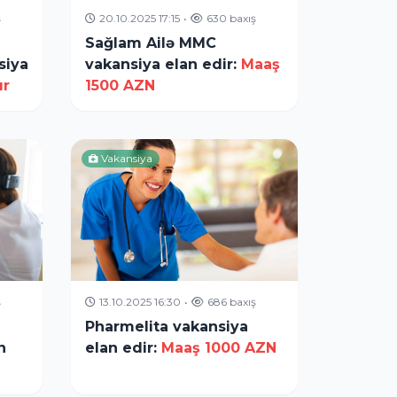
ş
20.10.2025 17:15
•
630 baxış
Sağlam Ailə MMC
siya
vakansiya elan edir:
Maaş
ır
1500 AZN
Vakansiya
ş
13.10.2025 16:30
•
686 baxış
Pharmelita vakansiya
n
elan edir:
Maaş 1000 AZN