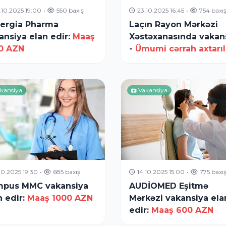
.10.2025 19:00
•
550 baxış
23.10.2025 16:45
•
754 baxı
ergia Pharma
Laçın Rayon Mərkəzi
ansiya elan edir:
Maaş
Xəstəxanasında vakan
0 AZN
-
Ümumi cərrah axtarıl
kansiya
Vakansiya
.10.2025 19:30
•
685 baxış
14.10.2025 15:00
•
775 baxı
pus MMC vakansiya
AUDİOMED Eşitmə
n edir:
Maaş 1000 AZN
Mərkəzi vakansiya ela
edir:
Maaş 600 AZN