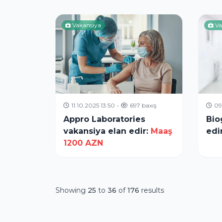
Vakansiya
Va
11.10.2025 13:50
•
697 baxış
09
Appro Laboratories
Bio
vakansiya elan edir:
Maaş
edir
1200 AZN
Showing
25
to
36
of
176
results