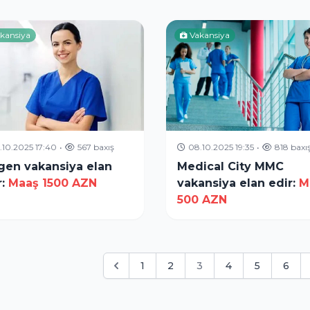
kansiya
Vakansiya
.10.2025 17:40
•
567 baxış
08.10.2025 19:35
•
818 baxı
gen vakansiya elan
Medical City MMC
:
Maaş 1500 AZN
vakansiya elan edir:
M
500 AZN
1
2
3
4
5
6