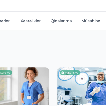
bərlər
Xəstəliklər
Qidalanma
Müsahibə
kansiya
Vakansiya