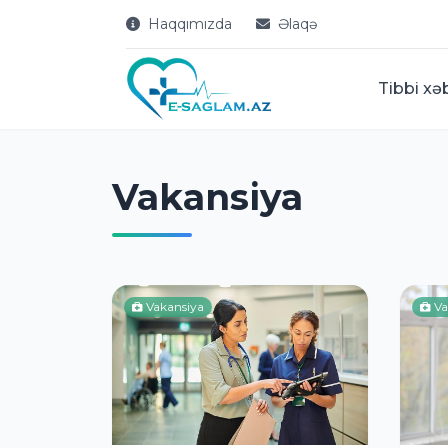
Haqqımızda
Əlaqə
Tibbi xə
Vakansiya
Vakansiya
Va