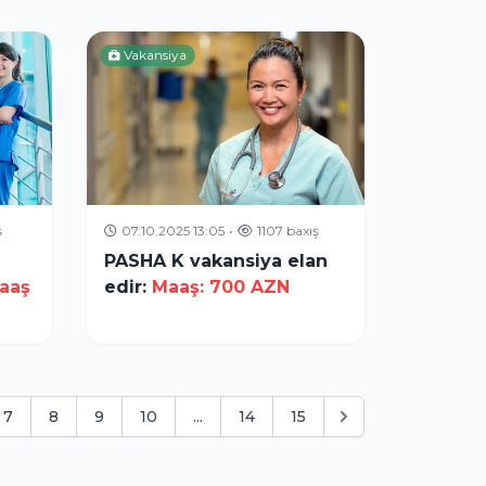
Vakansiya
ş
07.10.2025 13:05
•
1107 baxış
PASHA K vakansiya elan
aaş
edir:
Maaş: 700 AZN
7
8
9
10
...
14
15