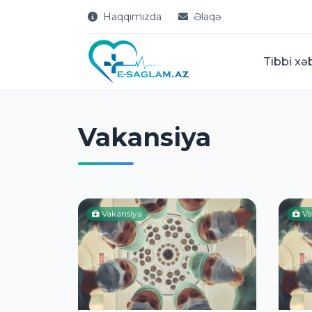
Haqqımızda
Əlaqə
Tibbi xə
Vakansiya
Vakansiya
Va