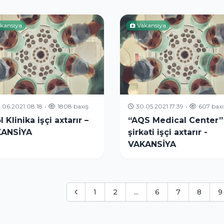
kansiya
Vakansiya
.06.2021 08:18
•
1808 baxış
30.05.2021 17:39
•
607 baxı
 Klinika işçi axtarır –
“AQS Medical Center”
ANSİYA
şirkəti işçi axtarır -
VAKANSİYA
1
2
...
6
7
8
9