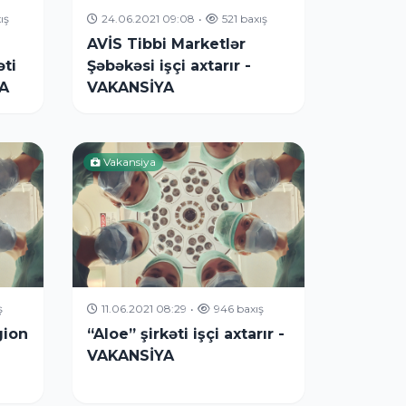
ış
24.06.2021 09:08
•
521 baxış
AVİS Tibbi Marketlər
əti
Şəbəkəsi işçi axtarır -
YA
VAKANSİYA
Vakansiya
ş
11.06.2021 08:29
•
946 baxış
gion
“Aloe” şirkəti işçi axtarır -
VAKANSİYA