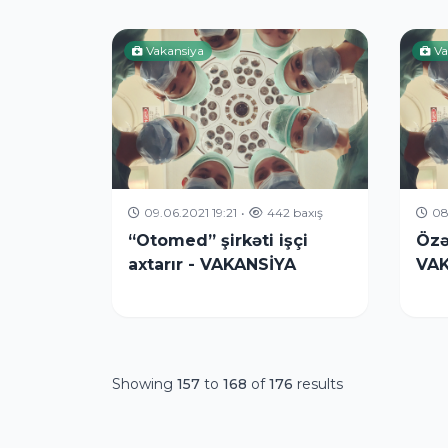
Vakansiya
Va
09.06.2021 19:21
•
442 baxış
08
“Otomed” şirkəti işçi
Özəl
axtarır - VAKANSİYA
VAK
Showing
157
to
168
of
176
results