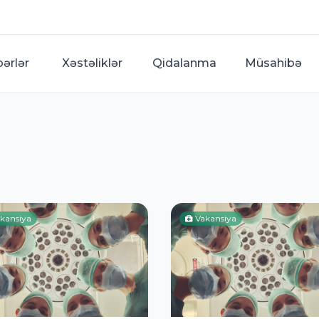
bərlər
Xəstəliklər
Qidalanma
Müsahibə
kansiya
Vakansiya