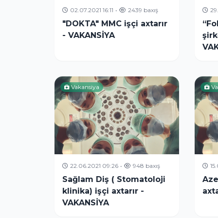
02.07.2021 16:11
•
2439 baxış
29
"DOKTA" MMC işçi axtarır
“Fo
- VAKANSİYA
şirk
VAK
Vakansiya
Va
22.06.2021 09:26
•
948 baxış
15
Sağlam Diş ( Stomatoloji
Aze
klinika) işçi axtarır -
axt
VAKANSİYA