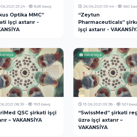
.06.2021 23:24
•
828 baxış
26.06.2021 09:44
•
560 bax
kus Optika MMC”
“Zeytun
əti işçi axtarır -
Pharmaceuticals” şirk
ANSİYA
işçi axtarır - VAKANSİ
kansiya
Vakansiya
.06.2021 08:39
•
1193 baxış
13.06.2021 09:38
•
501 baxı
riMed QSC şirkəti işçi
“SwissMed” şirkəti re
arır – VAKANSİYA
üzrə işçi axtarır –
VAKANSİYA