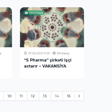
Vakansiya
ş
27.05.2021 11:13
•
551 baxış
“S Pharma” şirkəti işçi
axtarır – VAKANSİYA
10
11
12
13
14
15