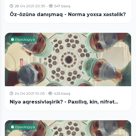
28.04.2021 20:39
•
547 baxış
Öz-özünə danışmaq - Norma yoxsa xəstəlik?
Psixologiya
24.04.2021 10:05
•
426 baxış
Niyə aqressivləşirik? - Paxıllıq, kin, nifrət...
Psixologiya