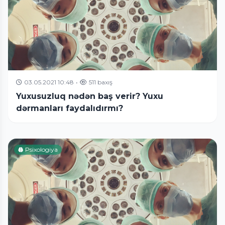
03.05.2021 10:48
•
511 baxış
Yuxusuzluq nədən baş verir? Yuxu
dərmanları faydalıdırmı?
Psixologiya