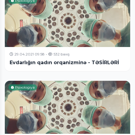
Psixologiya
29.04.2021 09:58
•
532 baxış
Evdarlığın qadın orqanizminə - TƏSİRLƏRİ
Psixologiya