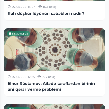
02.05.2021 13:04
•
1123 baxış
Ruh düşkünlüyünün səbəbləri nədir?
Psixologiya
02.05.2021 12:25
•
994 baxış
Elnur Rüstəmov: Ailədə tərəflərdən birinin
ani qərar vermə problemi