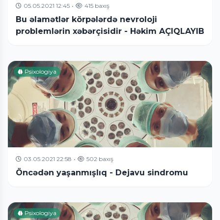
05.05.2021 12:45
•
415 baxış
Bu əlamətlər körpələrdə nevroloji
problemlərin xəbərçisidir - Həkim AÇIQLAYIB
Psixologiya
03.05.2021 22:58
•
502 baxış
Öncədən yaşanmışlıq - Dejavu sindromu
Psixologiya