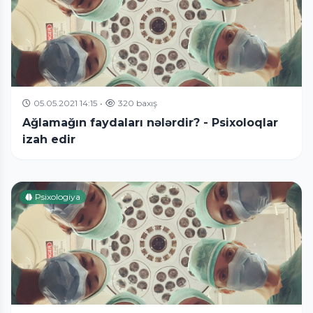
05.05.2021 14:15
•
320 baxış
Ağlamağın faydaları nələrdir? - Psixoloqlar
izah edir
Psixologiya