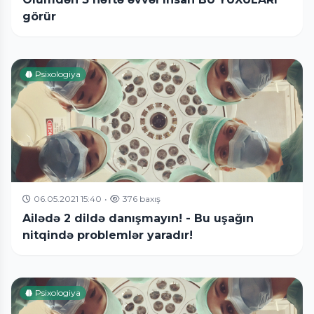
görür
Psixologiya
06.05.2021 15:40
•
376 baxış
Ailədə 2 dildə danışmayın! - Bu uşağın
nitqində problemlər yaradır!
Psixologiya