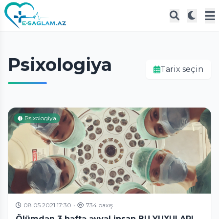
Psixologiya
Tarix seçin
Psixologiya
08.05.2021 17:30
•
734 baxış
Ölümdən 3 həftə əvvəl insan BU YUXULARI