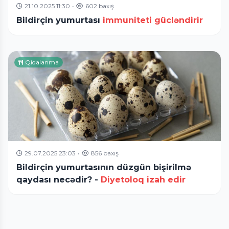
21.10.2025 11:30
•
602 baxış
Bildirçin yumurtası
immuniteti gücləndirir
Qidalanma
29.07.2025 23:03
•
856 baxış
Bildirçin yumurtasının düzgün bişirilmə
qaydası necədir? -
Diyetoloq izah edir