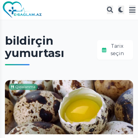
bildirçin
Tarix
yumurtası
seçin
Qidalanma