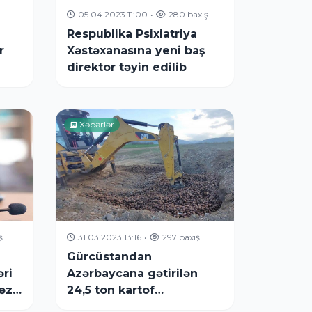
05.04.2023 11:00
•
280 baxış
Respublika Psixiatriya
r
Xəstəxanasına yeni baş
direktor təyin edilib
Xəbərlər
ş
31.03.2023 13:16
•
297 baxış
Gürcüstandan
əri
Azərbaycana gətirilən
əzi”
24,5 ton kartof
zərərvericilərə görə məhv