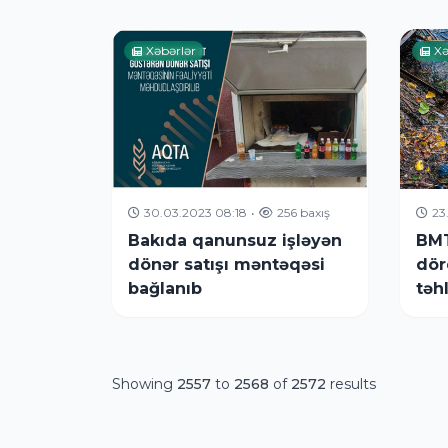
durumu açıqlanıb
day
Xəbərlər
Xə
30.03.2023 08:18
•
256 baxış
23
Bakıda qanunsuz işləyən
BMT
dönər satışı məntəqəsi
dör
bağlanıb
təh
çıx
Showing
2557
to
2568
of
2572
results