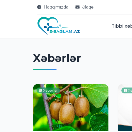
Haqqımızda
Əlaqə
Tibbi xə
Xəbərlər
Xəbərlər
Xə