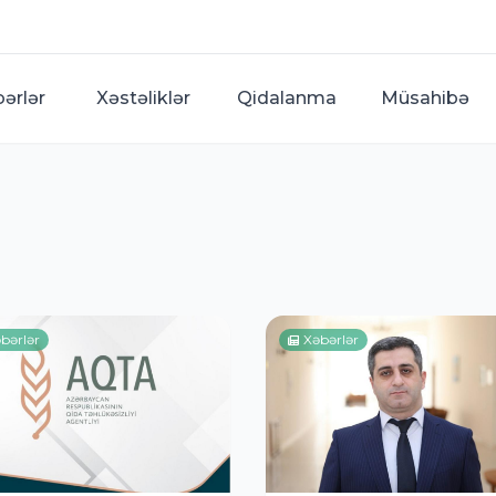
bərlər
Xəstəliklər
Qidalanma
Müsahibə
bərlər
Xəbərlər