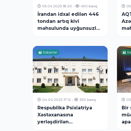
05.04.2023 18:20
•
490 baxış
05
İrandan idxal edilən 446
AQT
tondan artıq kivi
Azə
məhsulunda uyğunsuzluq
məh
aşkarlanıb
şir
edi
Xəbərlər
Xə
04.04.2023 17:12
•
330 baxış
03
Respublika Psixiatriya
Bir 
Xəstəxanasına
müə
yerləşdirilən
apa
yeniyetmənin son
aşka