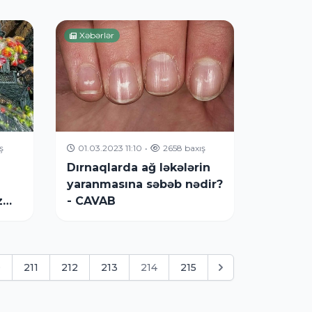
edilib
Xəbərlər
ş
01.03.2023 11:10
•
2658 baxış
Dırnaqlarda ağ ləkələrin
yaranmasına səbəb nədir?
izm
- CAVAB
0
211
212
213
214
215