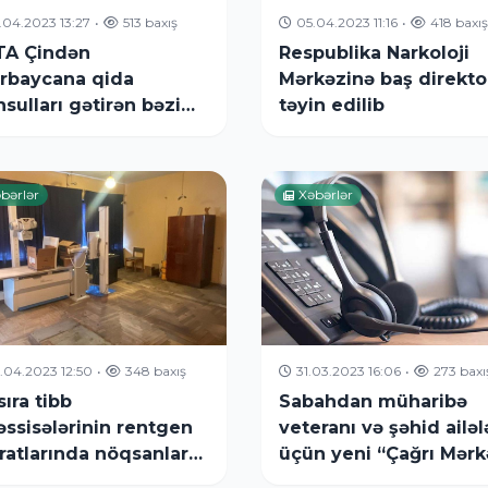
.04.2023 13:27
•
513 baxış
05.04.2023 11:16
•
418 baxış
A Çindən
Respublika Narkoloji
rbaycana qida
Mərkəzinə baş direkto
sulları gətirən bəzi
təyin edilib
kətlərə xəbərdarlıq
b
bərlər
Xəbərlər
.04.2023 12:50
•
348 baxış
31.03.2023 16:06
•
273 baxı
sıra tibb
Sabahdan müharibə
ssisələrinin rentgen
veteranı və şəhid ailəl
ratlarında nöqsanlar
üçün yeni “Çağrı Mərk
rlanıb, fəaliyyəti
fəaliyyətə başlayır