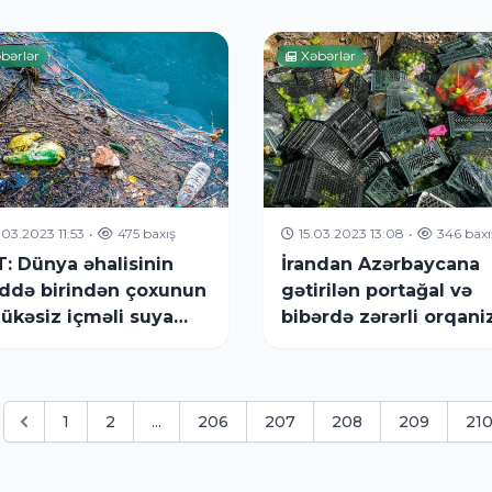
andırılıb - SİYAHI
bərlər
Xəbərlər
.03.2023 11:53
•
475 baxış
15.03.2023 13:08
•
346 baxı
: Dünya əhalisinin
İrandan Azərbaycana
ddə birindən çoxunun
gətirilən portağal və
lükəsiz içməli suya
bibərdə zərərli orqan
ışı yoxdur
aşkarlanıb
1
2
...
206
207
208
209
21