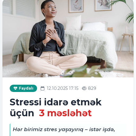
12.10.2025 17:15
829
Faydalı
Stressi idarə etmək
üçün
3 məsləhət
Hər birimiz stres yaşayırıq – istər işdə,