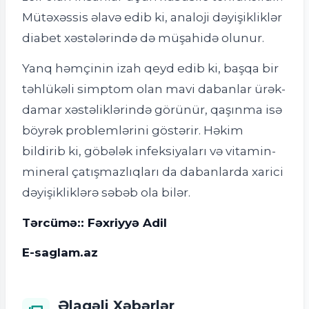
Mütəxəssis əlavə edib ki, analoji dəyişikliklər
diabet xəstələrində də müşahidə olunur.
Yanq həmçinin izah qeyd edib ki, başqa bir
təhlükəli simptom olan mavi dabanlar ürək-
damar xəstəliklərində görünür, qaşınma isə
böyrək problemlərini göstərir. Həkim
bildirib ki, göbələk infeksiyaları və vitamin-
mineral çatışmazlıqları da dabanlarda xarici
dəyişikliklərə səbəb ola bilər.
Tərcümə:: Fəxriyyə Adil
E-saglam.az
Əlaqəli Xəbərlər