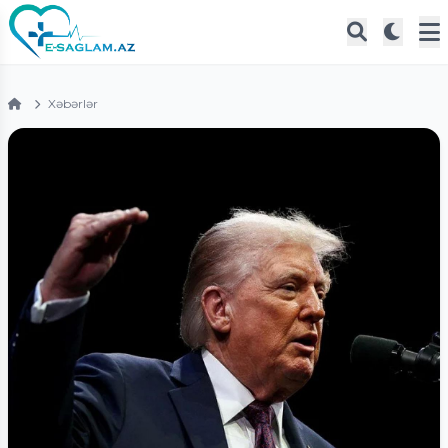
Xəbərlər