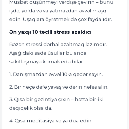
Müsbət düşünməyi vərdişə çevirin – bunu
işdə, yolda və ya yatmazdan əvvəl məşq
edin. Uşaqlara öyrətmək də çox faydalıdır.
Ən yaxşı 10 təcili stress azaldıcı
Bəzən stressi dərhal azaltmaq lazımdır.
Aşağıdakı sadə üsullar bu anda
sakitləşməyə kömək edə bilər:
1. Danışmazdan əvvəl 10-a qədər sayın.
2. Bir neçə dəfə yavaş və dərin nəfəs alın.
3. Qısa bir gəzintiyə çıxın – hətta bir-iki
dəqiqəlik olsa da.
4. Qısa meditasiya və ya dua edin.