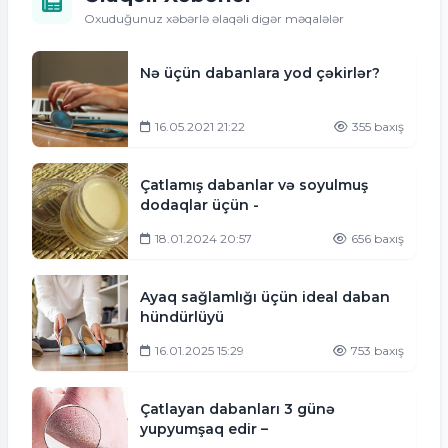
Oxuduğunuz xəbərlə əlaqəli digər məqalələr
Nə üçün dabanlara yod çəkirlər?
16.05.2021 21:22
355 baxış
Çatlamış dabanlar və soyulmuş
dodaqlar üçün -
18.01.2024 20:57
656 baxış
Ayaq sağlamlığı üçün ideal daban
hündürlüyü
16.01.2025 15:29
753 baxış
Çatlayan dabanları 3 günə
yupyumşaq edir –