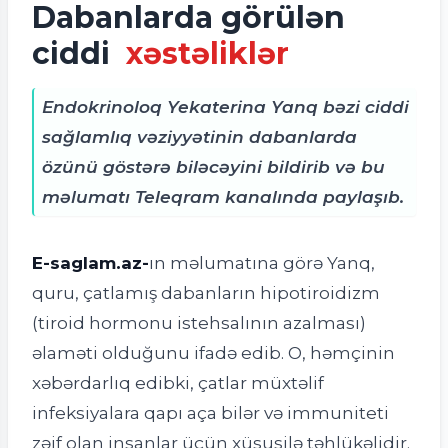
Dabanlarda görülən
ciddi
xəstəliklər
Endokrinoloq Yekaterina Yanq bəzi ciddi
sağlamlıq vəziyyətinin dabanlarda
özünü göstərə biləcəyini bildirib və bu
məlumatı Teleqram kanalında paylaşıb.
E-saglam.az-
ın məlumatına görə Yanq,
quru, çatlamış dabanların hipotiroidizm
(tiroid hormonu istehsalının azalması)
əlaməti olduğunu ifadə edib. O, həmçinin
xəbərdarlıq edibki, çatlar müxtəlif
infeksiyalara qapı aça bilər və immuniteti
zəif olan insanlar üçün xüsusilə təhlükəlidir.