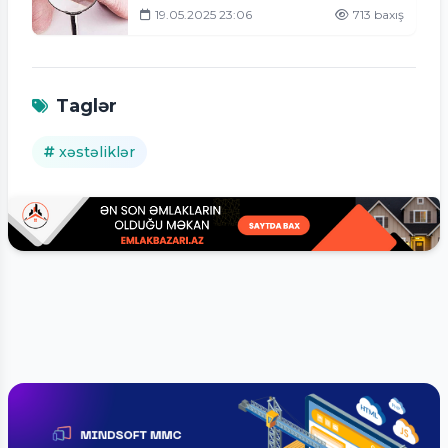
19.05.2025 23:06
713 baxış
Taglər
xəstəliklər