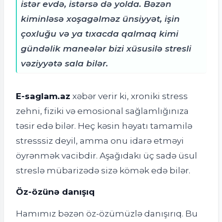
istər evdə, istərsə də yolda. Bəzən
kiminləsə xoşagəlməz ünsiyyət, işin
çoxluğu və ya tıxacda qalmaq kimi
gündəlik maneələr bizi xüsusilə stresli
vəziyyətə sala bilər.
E-saglam.az
xəbər verir ki, xroniki stress
zehni, fiziki və emosional sağlamlığınıza
təsir edə bilər. Heç kəsin həyatı tamamilə
stresssiz deyil, amma onu idarə etməyi
öyrənmək vacibdir. Aşağıdakı üç sadə üsul
streslə mübarizədə sizə kömək edə bilər.
Öz-özünə danışıq
Hamımız bəzən öz-özümüzlə danışırıq. Bu