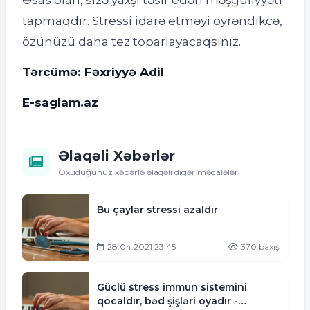
tapmaqdır. Stressi idarə etməyi öyrəndikcə,
özünüzü daha tez toparlayacaqsınız.
Tərcümə: Fəxriyyə Adil
E-saglam.az
Əlaqəli Xəbərlər
Oxuduğunuz xəbərlə əlaqəli digər məqalələr
Bu çaylar stressi azaldır
28.04.2021 23:45
370 baxış
Güclü stress immun sistemini
qocaldır, bəd şişləri oyadır -