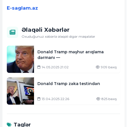
E-saglam.az
Əlaqəli Xəbərlər
Oxuduğunuz xəbərlə əlaqəli digər məqalələr
Donald Tramp məşhur arıqlama
dərmanı —
14.05.2025 21:02
909 baxış
Donald Tramp zəka testindən
13.04.2025 22:26
825 baxış
Taglər