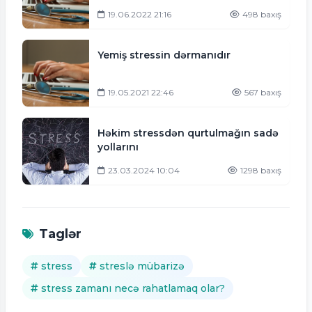
ALİMLƏR
19.06.2022 21:16
498 baxış
Yemiş stressin dərmanıdır
19.05.2021 22:46
567 baxış
Həkim stressdən qurtulmağın sadə
yollarını
23.03.2024 10:04
1298 baxış
Taglər
stress
streslə mübarizə
stress zamanı necə rahatlamaq olar?