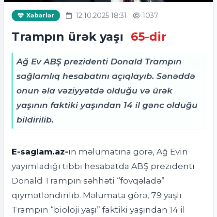
12.10.2025 18:31
1037
Xəbərlər
Trampın ürək yaşı
65-dir
Ağ Ev ABŞ prezidenti Donald Trampın
sağlamlıq hesabatını açıqlayıb. Sənəddə
onun əla vəziyyətdə olduğu və ürək
yaşının faktiki yaşından 14 il gənc olduğu
bildirilib.
E-saglam.az-
ın məlumatına görə, Ağ Evin
yayımladığı tibbi hesabatda ABŞ prezidenti
Donald Trampın səhhəti “fövqəladə”
qiymətləndirilib. Məlumata görə, 79 yaşlı
Trampın “bioloji yaşı” faktiki yaşından 14 il