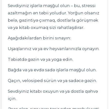
Sevdiyiniz işlərlə məşğul olun – bu, stressi
azaltmağın ən təbii yoludur. Yorğun olsanız
belə, gəzintiyə çıxmaq, dostlarla görüşmək
və ya kitab oxumaq sizi rahatlaşdırar.
Aşağıdakılardan birini sınayın:
Uşaqlarınız və ya ev heyvanlarınızla oynayın.
Təbiətdə gəzin və ya yoga edin.
Bağda və ya evdə sadə işlərlə məşğul olun.
Qaçın, velosiped sürün və ya sadəcə gəzin.
Sevdiyiniz kitabı oxuyun və ya dostla qəhvə
için.
Əsas olan, sizə yaxşı təsir edən məşğuliyyəti