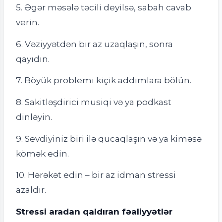
5. Əgər məsələ təcili deyilsə, sabah cavab
verin.
6. Vəziyyətdən bir az uzaqlaşın, sonra
qayıdın.
7. Böyük problemi kiçik addımlara bölün.
8. Sakitləşdirici musiqi və ya podkast
dinləyin.
9. Sevdiyiniz biri ilə qucaqlaşın və ya kiməsə
kömək edin.
10. Hərəkət edin – bir az idman stressi
azaldır.
Stressi aradan qaldıran fəaliyyətlər