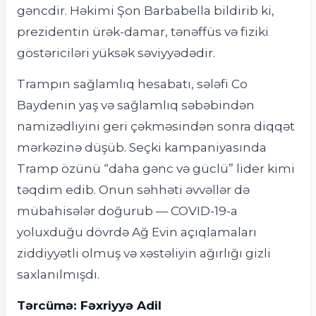
gəncdir. Həkimi Şon Barbabella bildirib ki,
prezidentin ürək-damar, tənəffüs və fiziki
göstəriciləri yüksək səviyyədədir.
Trampın sağlamlıq hesabatı, sələfi Co
Baydenin yaş və sağlamlıq səbəbindən
namizədliyini geri çəkməsindən sonra diqqət
mərkəzinə düşüb. Seçki kampaniyasında
Tramp özünü “daha gənc və güclü” lider kimi
təqdim edib. Onun səhhəti əvvəllər də
mübahisələr doğurub — COVID-19-a
yoluxduğu dövrdə Ağ Evin açıqlamaları
ziddiyyətli olmuş və xəstəliyin ağırlığı gizli
saxlanılmışdı.
Tərcümə: Fəxriyyə Adil