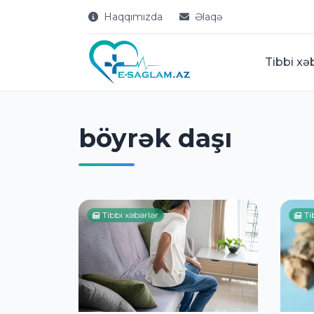
Haqqımızda
Əlaqə
Tibbi xə
böyrək daşı
Tibbi xəbərlər
Ti