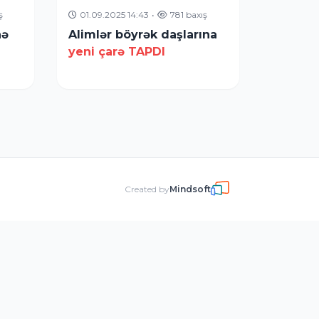
ş
01.09.2025 14:43
•
781 baxış
nə
Alimlər böyrək daşlarına
yeni çarə TAPDI
Created by
Mindsoft