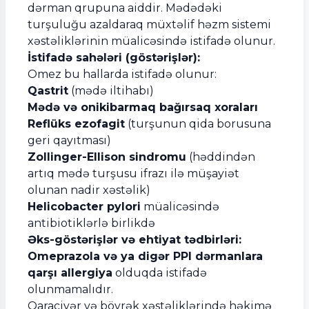
dərman qrupuna aiddir. Mədədəki
turşuluğu azaldaraq müxtəlif həzm sistemi
xəstəliklərinin müalicəsində istifadə olunur.
İstifadə sahələri (göstərişlər):
Omez bu hallarda istifadə olunur:
Qastrit
(mədə iltihabı)
Mədə və onikibarmaq bağırsaq xoraları
Reflüks ezofagit
(turşunun qida borusuna
geri qayıtması)
Zollinger-Ellison sindromu
(həddindən
artıq mədə turşusu ifrazı ilə müşayiət
olunan nadir xəstəlik)
Helicobacter pylori
müalicəsində
antibiotiklərlə birlikdə
Əks-göstərişlər və ehtiyat tədbirləri:
Omeprazola və ya digər PPI dərmanlara
qarşı allergiya
olduqda istifadə
olunmamalıdır.
Qaraciyər və böyrək xəstəliklərində həkimə