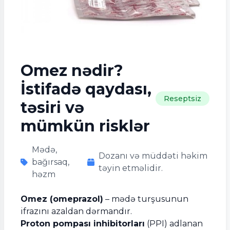
Omez nədir?
İstifadə qaydası,
Reseptsiz
təsiri və
mümkün risklər
Mədə,
Dozanı və müddəti həkim
bağırsaq,
təyin etməlidir.
həzm
Omez (omeprazol)
– mədə turşusunun
ifrazını azaldan dərmandır.
Proton pompası inhibitorları
(PPI) adlanan