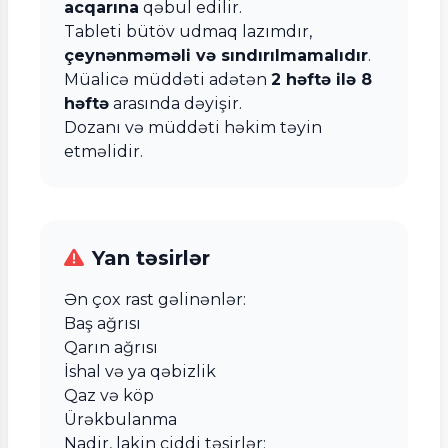
acqarına
qəbul edilir.
Tableti bütöv udmaq lazımdır,
çeynənməməli və sındırılmamalıdır
.
Müalicə müddəti adətən
2 həftə ilə 8
həftə
arasında dəyişir.
Dozanı və müddəti həkim təyin
etməlidir.
Yan təsirlər
Ən çox rast gəlinənlər:
Baş ağrısı
Qarın ağrısı
İshal və ya qəbizlik
Qaz və köp
Ürəkbulanma
Nadir, lakin ciddi təsirlər: