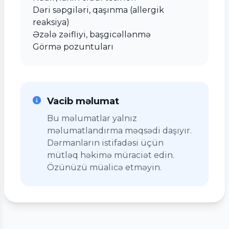
Dəri səpgiləri, qaşınma (allergik
reaksiya)
Əzələ zəifliyi, başgicəllənmə
Görmə pozuntuları
Vacib məlumat
Bu məlumatlar yalnız
məlumatlandırma məqsədi daşıyır.
Dərmanların istifadəsi üçün
mütləq həkimə müraciət edin.
Özünüzü müalicə etməyin.