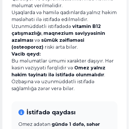
məlumat verilməlidir.
Uşaqlarda və hamilə qadınlarda yalnız həkim
məsləhəti ilə istifadə edilməlidir.
Uzunmüddətli istifadədə
vitamin B12
çatışmazlığı
,
maqnezium səviyyəsinin
azalması
və
sümük zəifləməsi
(osteoporoz)
riski arta bilər.
Vacib qeyd:
Bu məlumatlar ümumi xarakter daşıyır. Hər
kəsin vəziyyəti fərqlidir və
Omez yalnız
həkim təyinatı ilə istifadə olunmalıdır
.
Özbaşına və uzunmüddətli istifadə
sağlamlığa zərər verə bilər.
İstifadə qaydası
Omez adətən
gündə 1 dəfə, səhər