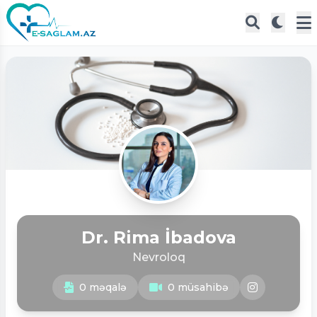
Dr. Rima İbadova
Nevroloq
0 məqalə
0 müsahibə