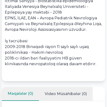
İctimai Səhiyyə - Biostatistika epidemiologiya
İtaliyada Venesiya Beynəlxalq Universiteti -
Epilepsiya yay məktəbi - 2018
EPNS, İLAE, EAN – Avropa Pediatrik Nevrologiya
Cəmiyyəti və Beynəlxalq Epilepsiya Əleyhinə Liqa,
Avropa Nevroloji Assosiasiyasının üzvüdür.
İş təcrübəsi:
2009-2018 Binəqədi rayon 11 saylı saylı uşaq
poliklinikası - Həkim nevroloq
2018-ci ildən bəri fəaliyyətini HB güven
klinikasında nevropatoloq olaraq davam etdirir.
Məqalələr (0)
Video Müsahibələr (0)